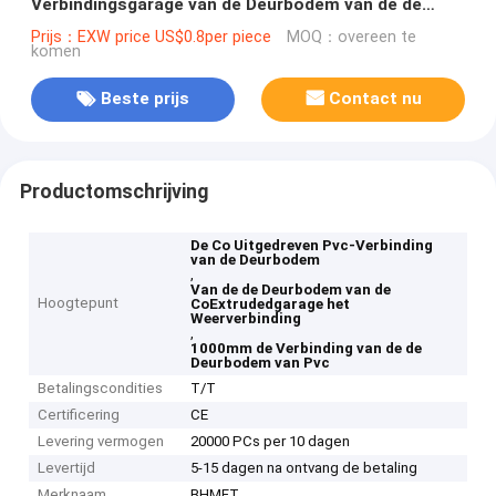
Verbindingsgarage van de Deurbodem van de de
Deurbodem Strook van de het Weerverbinding
Prijs：EXW price US$0.8per piece
MOQ：overeen te
komen
Beste prijs
Contact nu
Productomschrijving
De Co Uitgedreven Pvc-Verbinding
van de Deurbodem
,
Van de de Deurbodem van de
Hoogtepunt
CoExtrudedgarage het
Weerverbinding
,
1000mm de Verbinding van de de
Deurbodem van Pvc
Betalingscondities
T/T
Certificering
CE
Levering vermogen
20000 PCs per 10 dagen
Levertijd
5-15 dagen na ontvang de betaling
Merknaam
BHMFT