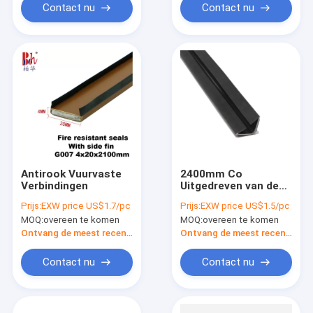
Contact nu
Contact nu
Antirook Vuurvaste
2400mm Co
Verbindingen
Uitgedreven van de
de Verbindingen
Prijs:
EXW price US$1.7/pc
Prijs:
EXW price US$1.5/pc
Geluiddichte
MOQ:
overeen te komen
MOQ:
overeen te komen
Antirook van pvc
Vuurvaste de
Ontvang de meest recente Prijs
Ontvang de meest recente Prijs
deurverbinding
Contact nu
Contact nu