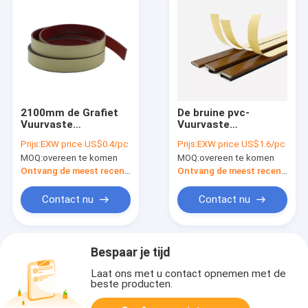
2100mm de Grafiet
De bruine pvc-
Vuurvaste
Vuurvaste
Deurverbinding
Verbindingen van het
Prijs:
EXW price US$0.4/pc
Prijs:
EXW price US$1.6/pc
Zelfklevende Anti het
Brandbewijs met
MOQ:
overeen te komen
MOQ:
overeen te komen
Verouderen strook
Vullingen 4mm X
van het brandbewijs
15mm van het
Ontvang de meest recente Prijs
Ontvang de meest recente Prijs
Natriumsilicaat
Contact nu
Contact nu
Bespaar je tijd
Laat ons met u contact opnemen met de
beste producten.