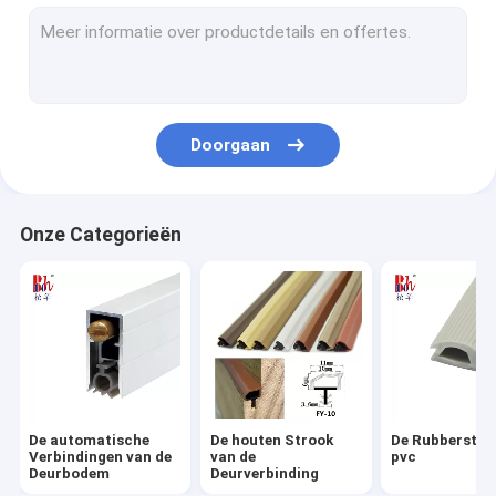
Silicone Rubberstroken
Garderobe Verzegelende Strook
De Verbindingsstrook van de deurbodem
Doorgaan
De Stroken van de doucheverbinding
Pu-Schuimverbindingen
Onze Categorieën
Het magnetische Weer Ontdoen van
Het zelfklevende Weer Ontdoen van
De Rubberverbindingen van EPDM
Vuurvaste Verbindingen
De automatische
De houten Strook
De Rubberstro
Verbindingen van de
van de
pvc
Deurbodem
Deurverbinding