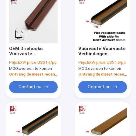
OEM Driehoeks
Vuurvaste Vuurvaste
Vuurvaste
Verbindingen
Verbindingen
2100mm Lengtepvc
Prijs:
EXW price US$1.6/pc
Prijs:
EXW price US$1.6/pc
2400mm Lengte met
Shell With Sodium
MOQ:
overeen te komen
MOQ:
overeen te komen
Antirook
Silicate Fillings
Ontvang de meest recente Prijs
Ontvang de meest recente Prijs
Contact nu
Contact nu
Huis
Producten
VR-show