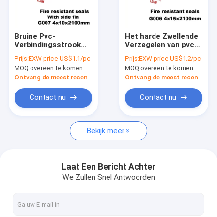
Ongeveer ons
Fabrieksreis
Bruine Pvc-
Het harde Zwellende
Verbindingsstrook
Verzegelen van pvc
Kwaliteitscontrole
met het Zij het
Shell Heat Resistant
Prijs:
EXW price US$1.1/pc
Prijs:
EXW price US$1.2/pc
Silicaat van het
Seal Fireproof
MOQ:
overeen te komen
MOQ:
overeen te komen
Vinnatrium Zwellend
Contacteer ons
Vullen
Ontvang de meest recente Prijs
Ontvang de meest recente Prijs
Nieuws
Contact nu
Contact nu
Gevallen
Bekijk meer
De automatische Verbindingen van de Deurbodem
Laat Een Bericht Achter
We Zullen Snel Antwoorden
De houten Strook van de Deurverbinding
De Rubberstrook van pvc