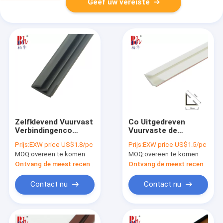
Geef uw vereiste
Zelfklevend Vuurvast
Co Uitgedreven
Verbindingenco
Vuurvaste de
uitgedreven pvc voor
Verbindingen
Prijs:
EXW price US$1.8/pc
Prijs:
EXW price US$1.5/pc
Houten deur
Geluiddichte
MOQ:
overeen te komen
MOQ:
overeen te komen
Antirook van
Driehoekspvc
Ontvang de meest recente Prijs
Ontvang de meest recente Prijs
Contact nu
Contact nu