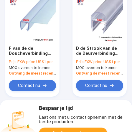
F van de de
D de Strook van de
Doucheverbinding
de Deurverbinding
van Vormpvc van de
van de Vormdouche
Prijs:
EXW price US$1 per piece
Prijs:
EXW price US$1 per piece
de Strookdouche de
Antibotsings voor
MOQ:
overeen te komen
MOQ:
overeen te komen
Vervanging van de
8mm Glas
het
Ontvang de meest recente Prijs
Ontvang de meest recente Prijs
Schermverbinding
Contact nu
Contact nu
Bespaar je tijd
Laat ons met u contact opnemen met de
beste producten.