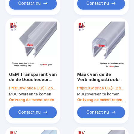
Contact nu
Contact nu
OEM Transparant van
Maak van de de
de de Douchedeur
Verbindingsstrook
van pvc van de de
van de Douchedeur
Prijs:
EXW price US$1.2 per piece
Prijs:
EXW price US$1.2 per piece
Verbindingsstrook de
Materiaal van pvc het
MOQ:
overeen te komen
MOQ:
overeen te komen
Douchewater die
D Gevormde
Strook behouden
Antibotsings
Ontvang de meest recente Prijs
Ontvang de meest recente Prijs
Transparante
waterdicht
Contact nu
Contact nu