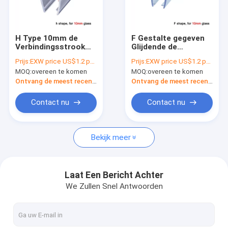
Ongeveer ons
Fabrieksreis
H Type 10mm de
F Gestalte gegeven
Verbindingsstrook
Glijdende de
Kwaliteitscontrole
van de Douchedeur
Verbindingsstrook
Prijs:
EXW price US$1.2 per piece
Prijs:
EXW price US$1.2 per piece
van de Douchedeur
MOQ:
overeen te komen
MOQ:
overeen te komen
Contacteer ons
Ontvang de meest recente Prijs
Ontvang de meest recente Prijs
Nieuws
Contact nu
Contact nu
Gevallen
Bekijk meer
De automatische Verbindingen van de Deurbodem
Laat Een Bericht Achter
We Zullen Snel Antwoorden
De houten Strook van de Deurverbinding
De Rubberstrook van pvc