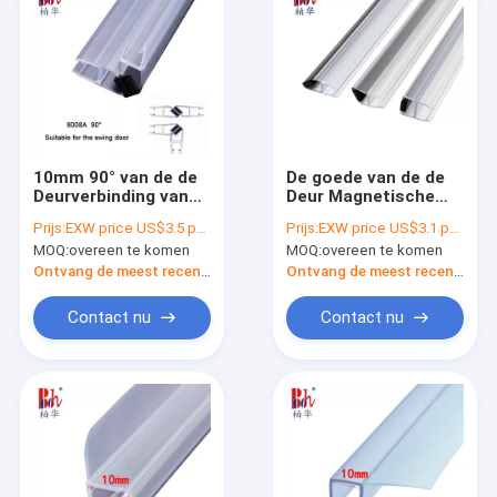
10mm 90° van de de
De goede van de de
Deurverbinding van
Deur Magnetische
de Badkamersdouche
Strook van de
Prijs:
EXW price US$3.5 per sets (2pcs of 2.2meter)
Prijs:
EXW price US$3.1 per sets (2pcs of 2.2meter)
van de Strookpvc de
veerkrachtdouche
MOQ:
overeen te komen
MOQ:
overeen te komen
Magnetische Deur
Waterdichte
Weatherstrip
Verbindingen van pvc
Ontvang de meest recente Prijs
Ontvang de meest recente Prijs
voor 8mm Glas
Contact nu
Contact nu
Huis
Producten
VR-show