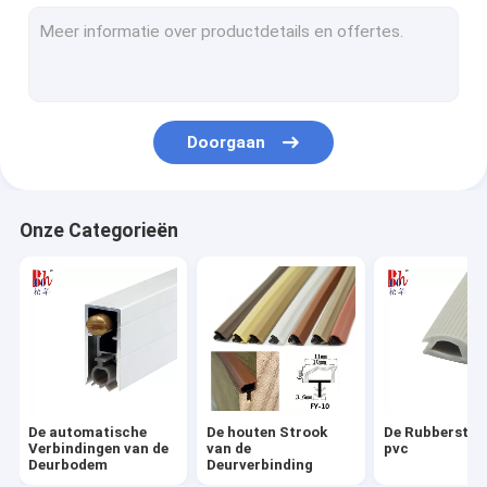
Silicone Rubberstroken
Garderobe Verzegelende Strook
De Verbindingsstrook van de deurbodem
Doorgaan
De Stroken van de doucheverbinding
Pu-Schuimverbindingen
Onze Categorieën
Het magnetische Weer Ontdoen van
Het zelfklevende Weer Ontdoen van
De Rubberverbindingen van EPDM
Vuurvaste Verbindingen
De automatische
De houten Strook
De Rubberstro
Verbindingen van de
van de
pvc
Deurbodem
Deurverbinding