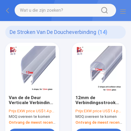
De Stroken Van De Doucheverbinding
(14)
Van de de Deur
12mm de
Verticale Verbinding
Verbindingsstrook
van de Frameless het
van Pvc van de
Prijs:
EXW price US$1.4 per piece
Prijs:
EXW price US$1.4 per piece
Glijdende Douche
Glasdeur Duidelijk
MOQ:
overeen te komen
MOQ:
overeen te komen
Water die van de
met 2,2 Meters
Strookpvc Montage
Lengte
Ontvang de meest recente Prijs
Ontvang de meest recente Prijs
behouden