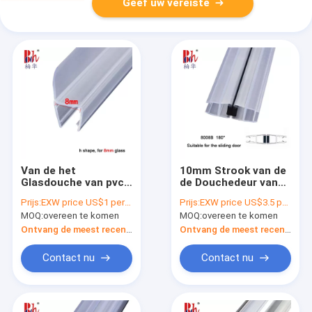
Geef uw vereiste
Van de het
10mm Strook van de
Glasdouche van pvc
de Douchedeur van
Transparant van de
pvc 180° de
Prijs:
EXW price US$1 per piece
Prijs:
EXW price US$3.5 per sets (2pcs of 2.2meter)
de Deurverbinding
Magnetische met het
MOQ:
overeen te komen
MOQ:
overeen te komen
van de de Strookh
Verouderen
Vorm de
Weerstand
Ontvang de meest recente Prijs
Ontvang de meest recente Prijs
Badkamerswater die
Strook behouden
Contact nu
Contact nu