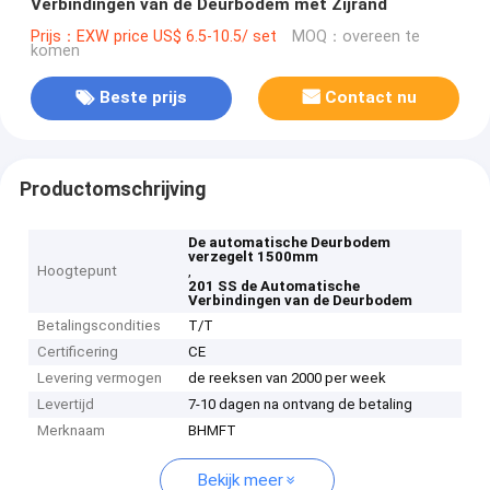
Verbindingen van de Deurbodem met Zijrand
Prijs：EXW price US$ 6.5-10.5/ set
MOQ：overeen te
komen
Beste prijs
Contact nu
Productomschrijving
De automatische Deurbodem
verzegelt 1500mm
Hoogtepunt
,
201 SS de Automatische
Verbindingen van de Deurbodem
Betalingscondities
T/T
Certificering
CE
Levering vermogen
de reeksen van 2000 per week
Levertijd
7-10 dagen na ontvang de betaling
Merknaam
BHMFT
Bekijk meer