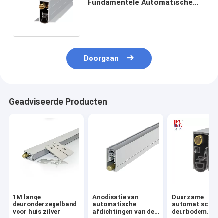
Fundamentele Automatische
Verbindingen van de Deurbodem
met Zijrand
Doorgaan
Geadviseerde Producten
1M lange
Anodisatie van
Duurzame
deuronderzegelband
automatische
automatische
voor huis zilver
afdichtingen van de
deurbodem