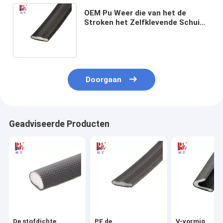
OEM Pu Weer die van het de
Stroken het Zelfklevende Schuim
van de Schuimverbinding van
13*4mm ontdoen
Doorgaan
Geadviseerde Producten
De stofdichte
PE de
V-vormig