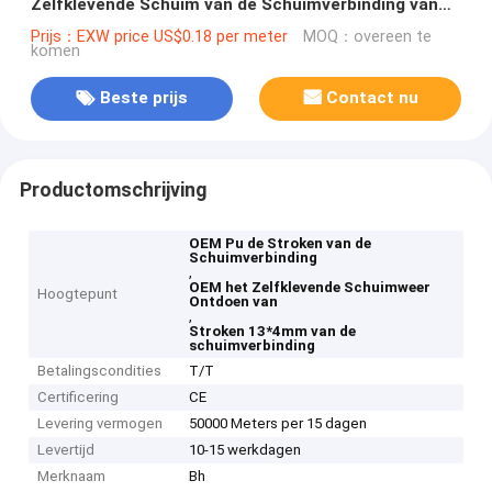
Zelfklevende Schuim van de Schuimverbinding van
13*4mm ontdoen
Prijs：EXW price US$0.18 per meter
MOQ：overeen te
komen
Beste prijs
Contact nu
Productomschrijving
OEM Pu de Stroken van de
Schuimverbinding
,
OEM het Zelfklevende Schuimweer
Hoogtepunt
Ontdoen van
,
Stroken 13*4mm van de
schuimverbinding
Betalingscondities
T/T
Certificering
CE
Levering vermogen
50000 Meters per 15 dagen
Levertijd
10-15 werkdagen
Merknaam
Bh