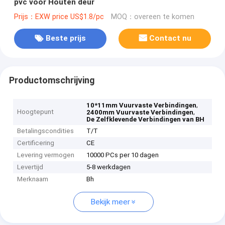
pvc voor Houten deur
Prijs：EXW price US$1.8/pc
MOQ：overeen te komen
Beste prijs
Contact nu
Productomschrijving
,
10*11mm Vuurvaste Verbindingen
Hoogtepunt
,
2400mm Vuurvaste Verbindingen
De Zelfklevende Verbindingen van BH
Betalingscondities
T/T
Certificering
CE
Levering vermogen
10000 PCs per 10 dagen
Levertijd
5-8 werkdagen
Merknaam
Bh
Bekijk meer