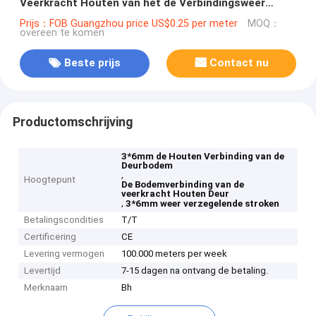
Veerkracht Houten van het de Verbindingsweer
Verzegelende Stroken
Prijs：FOB Guangzhou price US$0.25 per meter
MOQ：
overeen te komen
Beste prijs
Contact nu
Productomschrijving
3*6mm de Houten Verbinding van de
Deurbodem
,
Hoogtepunt
De Bodemverbinding van de
veerkracht Houten Deur
,
3*6mm weer verzegelende stroken
Betalingscondities
T/T
Certificering
CE
Levering vermogen
100.000 meters per week
Levertijd
7-15 dagen na ontvang de betaling.
Merknaam
Bh