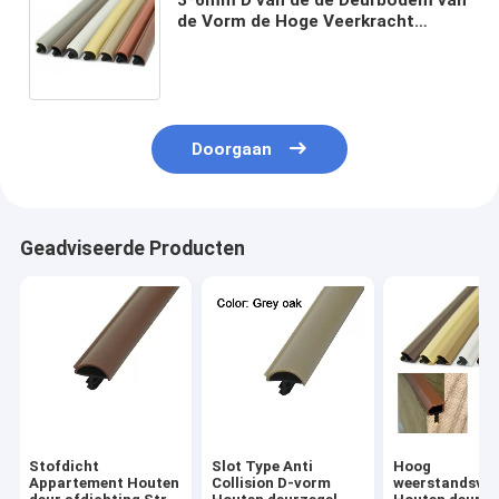
de Vorm de Hoge Veerkracht
Houten van het de Verbindingsweer
Verzegelende Stroken
Doorgaan
Geadviseerde Producten
Stofdicht
Slot Type Anti
Hoog
Appartement Houten
Collision D-vorm
weerstandsve