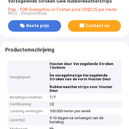
Verzegelende Stroken Gele Rubberweatherstrips
Prijs：FOB Guangzhou or Foshan price US$0.25 per meter
MOQ：Bespreekbaar
Beste prijs
Contact nu
Productomschrijving
Houten deur Verzegelende Stroken
10x6mm
,
De onregelmatige Verzegelende
Hoogtepunt
Stroken van de vorm Houten Deur
,
Rubberweatherstrips voor Houten
Deur
Betalingscondities
T/T
Certificering
CE
Levering vermogen
100.000 meter per week
5-10 dagen na ontvangst van de
Levertijd
betaling.
Merknaam
Bh