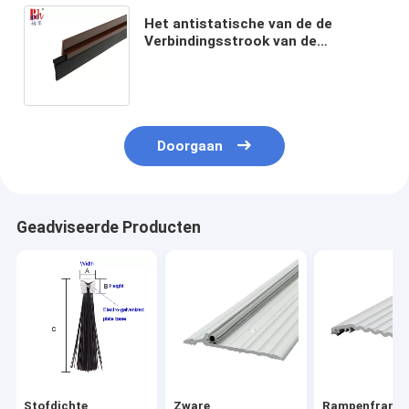
Het antistatische van de de
Verbindingsstrook van de
Deurbodem Bereik van de de
Stokdeur Zelf met de Rubberband
van pvc
Doorgaan
Geadviseerde Producten
Stofdichte
Zware
Rampenframe 