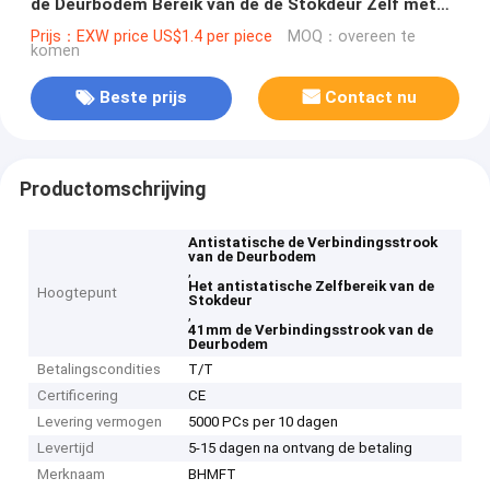
de Deurbodem Bereik van de de Stokdeur Zelf met
de Rubberband van pvc
Prijs：EXW price US$1.4 per piece
MOQ：overeen te
komen
Beste prijs
Contact nu
Productomschrijving
Antistatische de Verbindingsstrook
van de Deurbodem
,
Het antistatische Zelfbereik van de
Hoogtepunt
Stokdeur
,
41mm de Verbindingsstrook van de
Deurbodem
Betalingscondities
T/T
Certificering
CE
Levering vermogen
5000 PCs per 10 dagen
Levertijd
5-15 dagen na ontvang de betaling
Merknaam
BHMFT