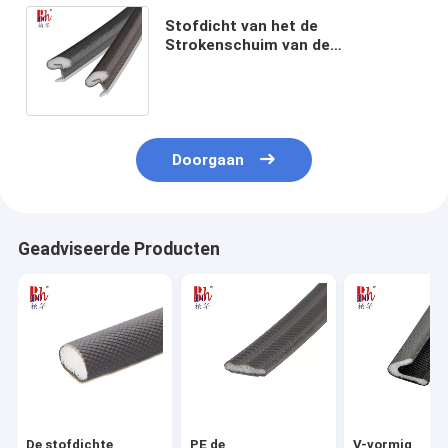
Stofdicht van het de
Strokenschuim van de
Schuimverbinding van de de
Deurtrekking Goedgekeurd Ce van
Excluder
Doorgaan
Geadviseerde Producten
De stofdichte
PE de
V-vormig