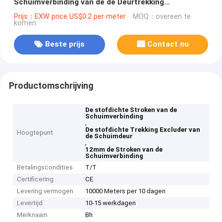
Schuimverbinding van de de Deurtrekking
Goedgekeurd Ce van Excluder
Prijs：EXW price US$0.2 per meter
MOQ：overeen te
komen
Beste prijs
Contact nu
Productomschrijving
De stofdichte Stroken van de
Schuimverbinding
,
De stofdichte Trekking Excluder van
Hoogtepunt
de Schuimdeur
,
12mm de Stroken van de
Schuimverbinding
Betalingscondities
T/T
Certificering
CE
Levering vermogen
10000 Meters per 10 dagen
Levertijd
10-15 werkdagen
Merknaam
Bh