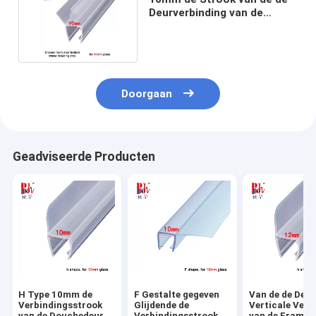
Deurverbinding van de
Badkamersdouche
Doorgaan
Geadviseerde Producten
H Type 10mm de
F Gestalte gegeven
Van de de Deur
Verbindingsstrook
Glijdende de
Verticale Verb
van de Douchedeur
Verbindingsstrook
van de Framele