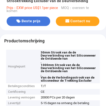
Strooktrekking Excluder van de Deurverbinding
Prijs：EXW price US$1.1per piece
MOQ：overeen te
komen
Beste prijs
Contact nu
Productomschrijving
30mm Strook van de de
Deurverbinding van het Siliconeweer
de Ontdoende van
,
1000mm Strook van de de
Hoogtepunt
Deurverbinding van het Siliconeweer
de Ontdoende van
,
Van de de Verbindingsstrook van de
siliconedeur de Trekking Excluder
Betalingscondities
T/T
Certificering
CE
Levering vermogen
20000 PCs per 20 dagen
Levertijd
5-15 dagen na ontvang de betaling