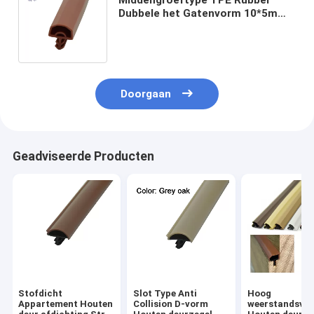
Dubbele het Gatenvorm 10*5mm
van Weatherstipping van de
Verbindingsstrook
Doorgaan
Geadviseerde Producten
Stofdicht
Slot Type Anti
Hoog
Appartement Houten
Collision D-vorm
weerstandsve