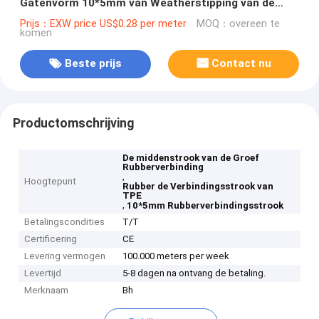
Gatenvorm 10*5mm van Weatherstipping van de
Verbindingsstrook
Prijs：EXW price US$0.28 per meter
MOQ：overeen te
komen
Beste prijs
Contact nu
Productomschrijving
De middenstrook van de Groef
Rubberverbinding
,
Hoogtepunt
Rubber de Verbindingsstrook van
TPE
,
10*5mm Rubberverbindingsstrook
Betalingscondities
T/T
Certificering
CE
Levering vermogen
100.000 meters per week
Levertijd
5-8 dagen na ontvang de betaling.
Merknaam
Bh