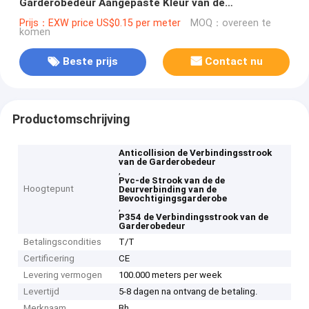
Garderobedeur Aangepaste Kleur van de
Bevochtigingsstroken van pvc
Prijs：EXW price US$0.15 per meter
MOQ：overeen te
komen
Beste prijs
Contact nu
Productomschrijving
Anticollision de Verbindingsstrook
van de Garderobedeur
,
Pvc-de Strook van de de
Hoogtepunt
Deurverbinding van de
Bevochtigingsgarderobe
,
P354 de Verbindingsstrook van de
Garderobedeur
Betalingscondities
T/T
Certificering
CE
Levering vermogen
100.000 meters per week
Levertijd
5-8 dagen na ontvang de betaling.
Merknaam
Bh