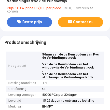
Verbindingsstrook de Windbewijs
Prijs：EXW price US$1.8 per piece
MOQ：overeen te
komen
Beste prijs
Contact nu
Productomschrijving
50mm van de de Deurbodem van Pvc
de Verbindingsstrook
,
Van de de Deurbodem van het
Hoogtepunt
windbewijs de Verbindingsstrook
,
Van de de Deurbodem van het
stofbewijs de Verbindingsstrook
Betalingscondities
T/T
Certificering
CE
Levering vermogen
50000 PCs per 30 dagen
Levertijd
15-25 dagen na ontvang de betaling
Merknaam
BHMFT