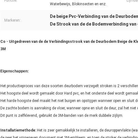
Functie:
Lijmba
Waterbewijs, Blokinsecten en enz.
De beige Pvc-Verbinding van de Deurbode
Markeren:
De Strook van de de Bodemverbinding van 
Co - Uitgedreven van de de Verbindingsstrook van de Deurbodem Beige de Kl
3M
Eigenschappen:
Het productieproces van deze soorten deurbodem verzegelt stroken is 2 verschillen
Het hoogste deel wordt gemaakt door Hard pvc, en het onderste deel wordt gemaak
Het harde hoogste deel maakt het niet buigen en opstijgen wanneer open en sluit d
De zachte bodem is aanraking de vloer, wanneer opne en sluit de deur, zal het niet 
Dit punt is zelfklevend, gebruikt de 3M-banden van de merk dubbele zijlijm.
Installatiemethode:
Het is zeer gemakkelijk te installeren, de deuroppervlakte (
de peer het vrijgegeven document met 3M-embleem, en toen de sticker de verbindin