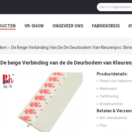
DUCTEN
VR-SHOW
ONGEVEER ONS
FABRIEKSREIS
K
odem
De Beige Verbinding Van De De Deurbodem Van Kleurenpvc 36m
De beige Verbinding van de de Deurbodem van Kleur
Productdetails:
Plaats van herkoms
Merknaam:
Certificering:
Modelnummer:
Betalen & Verzen
Min. bestelaantal:
Prijs: