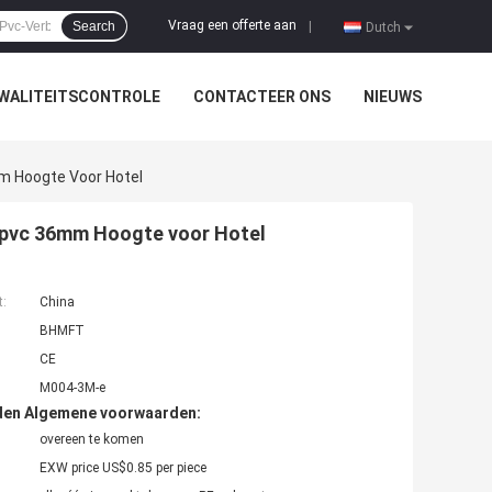
Vraag een offerte aan
Search
|
Dutch
WALITEITSCONTROLE
CONTACTEER ONS
NIEUWS
m Hoogte Voor Hotel
enpvc 36mm Hoogte voor Hotel
t:
China
BHMFT
CE
M004-3M-e
den Algemene voorwaarden:
overeen te komen
EXW price US$0.85 per piece