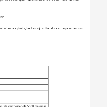
enz.
d wil of andere plaats, het kan zijn cutted door scherpe schaar om
t de verzoeklengte 5000 meters is