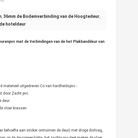
nd:
m
36mm de Bodemverbinding van de Hoogtedeur
,
,
de hoteldeur
eurenpvc met de Verbindingen van de het Plakbanddeur van
d materieel uitgedreven Co van hardheidspvc -.
t door Zacht pvc.
e deur.
de vloer krassen.
waar behoefte aan sticker ontruimen de deur) met droge dishrag,
gen op de deuroppervlakte, het zachte pvc-deel maken de vloer