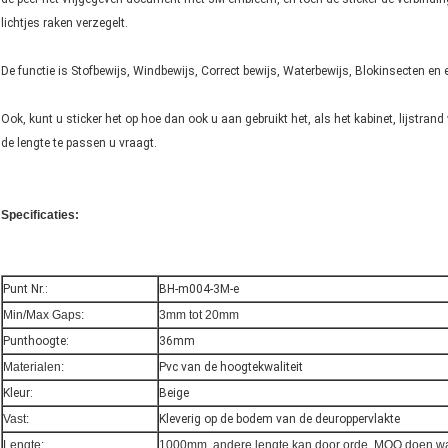
lichtjes raken verzegelt.
De functie is Stofbewijs, Windbewijs, Correct bewijs, Waterbewijs, Blokinsecten en 
Ook, kunt u sticker het op hoe dan ook u aan gebruikt het, als het kabinet, lijstran
de lengte te passen u vraagt.
Specificaties:
Punt Nr.:
BH-m004-3M-e
Min/Max Gaps:
3mm tot 20mm
Punthoogte:
36mm
Materialen:
Pvc van de hoogtekwaliteit
Kleur:
Beige
Vast:
Kleverig op de bodem van de deuroppervlakte
Lengte:
1000mm, andere lengte kan door orde, MOQ doen wan