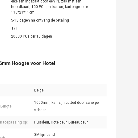
elke één ingepakt door een PE zak met een
hoofdkaart, 100 PCs per karton, kartongrootte
113*21*11cm,
5-15 dagen na ontvang de betaling
T/T
20000 PCs per 10 dagen
 36mm Hoogte voor Hotel
Beige
1000mm, kan zijn cutted door scherpe
 Lengte:
schaar
n toepassing op:
Huisdeur, Hoteldeur, Bureaudeur
3M-lijmband