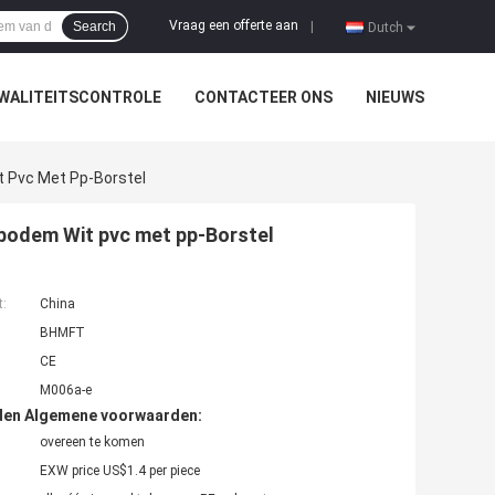
Vraag een offerte aan
Search
|
Dutch
WALITEITSCONTROLE
CONTACTEER ONS
NIEUWS
t Pvc Met Pp-Borstel
rbodem Wit pvc met pp-Borstel
t:
China
BHMFT
CE
M006a-e
den Algemene voorwaarden:
overeen te komen
EXW price US$1.4 per piece