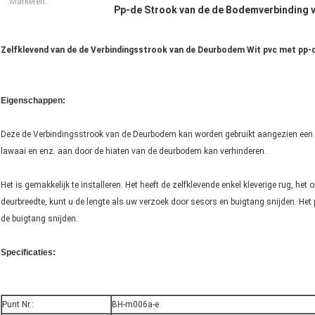
Markeren:
Pp-de Strook van de de Bodemverbinding v
Zelfklevend van de de Verbindingsstrook van de Deurbodem Wit pvc met pp-
Eigenschappen:
Deze de Verbindingsstrook van de Deurbodem kan worden gebruikt aangezien een deur
lawaai en enz. aan door de hiaten van de deurbodem kan verhinderen.
Het is gemakkelijk te installeren. Het heeft de zelfklevende enkel kleverige rug, he
deurbreedte, kunt u de lengte als uw verzoek door sesors en buigtang snijden. Het
de buigtang snijden.
Specificaties:
Punt Nr.:
BH-m006a-e