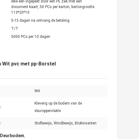
elke één ingepakt door een PE zak met een
document kaart, 50 PCs per karton, kartongrootte
113*20*10
5-15 dagen na ontvang de betaling
T/T
5000 PCs per 10 dagen
 Wit pvc met pp-Borstel
Wit
Kleverig op de bodem van de
k:
deuroppervlakte
:
Stofbewijs, Windbewijs, Blokinsecten
e Deurbodem
,