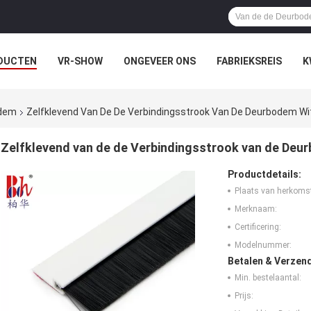
DUCTEN
VR-SHOW
ONGEVEER ONS
FABRIEKSREIS
K
odem
Zelfklevend Van De De Verbindingsstrook Van De Deurbodem Wi
Zelfklevend van de de Verbindingsstrook van de Deu
Productdetails:
Plaats van herkoms
Merknaam:
Certificering:
Modelnummer:
Betalen & Verzen
Min. bestelaantal:
Prijs: