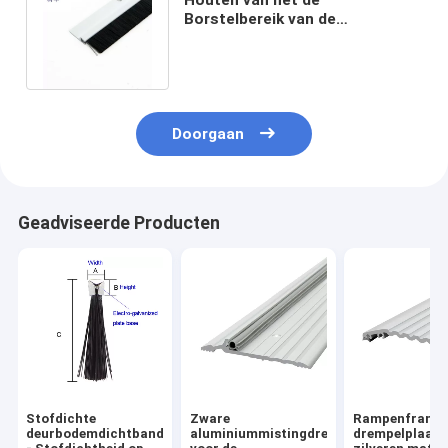
Borstelbereik van de
Deurbodem van het de
Windbewijs het Blokinsecten
Doorgaan
Geadviseerde Producten
Stofdichte
Zware
Rampenframe 
deurbodemdichtband
aluminiummistingdrempels
drempelplaat i