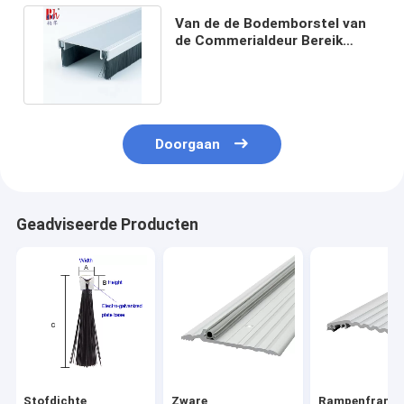
Van de de Bodemborstel van
de Commerialdeur Bereik
38mm Breedteraaf RP129F
Doorgaan
Geadviseerde Producten
Stofdichte
Zware
Rampenframe 