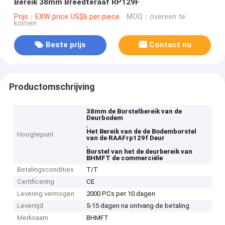
Bereik 38mm Breedteraaf RP129F
Prijs：EXW price US$6 per piece
MOQ：overeen te
komen
Beste prijs
Contact nu
Productomschrijving
38mm de Borstelbereik van de
Deurbodem
,
Het Bereik van de de Bodemborstel
Hoogtepunt
van de RAAFrp129f Deur
,
Borstel van het de deurbereik van
BHMFT de commerciële
Betalingscondities
T/T
Certificering
CE
Levering vermogen
2000 PCs per 10 dagen
Levertijd
5-15 dagen na ontvang de betaling
Merknaam
BHMFT