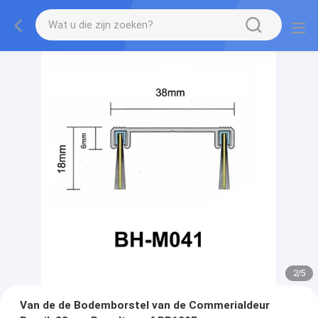
2
/
5
Van de de Bodemborstel van de Commerialdeur