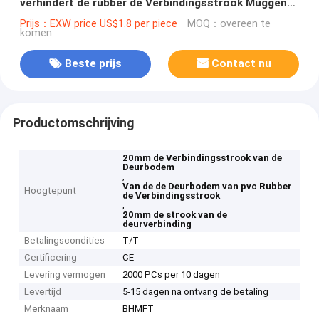
verhindert de rubber de Verbindingsstrook Muggen
voor Hotel
Prijs：EXW price US$1.8 per piece
MOQ：overeen te
komen
Beste prijs
Contact nu
Productomschrijving
20mm de Verbindingsstrook van de
Deurbodem
,
Van de de Deurbodem van pvc Rubber
Hoogtepunt
de Verbindingsstrook
,
20mm de strook van de
deurverbinding
Betalingscondities
T/T
Certificering
CE
Levering vermogen
2000 PCs per 10 dagen
Levertijd
5-15 dagen na ontvang de betaling
Merknaam
BHMFT