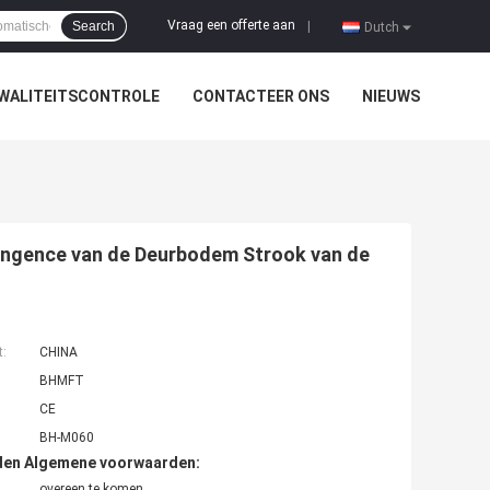
Vraag een offerte aan
Search
|
Dutch
WALITEITSCONTROLE
CONTACTEER ONS
NIEUWS
e
ingence van de Deurbodem Strook van de
t:
CHINA
BHMFT
CE
BH-M060
den Algemene voorwaarden:
overeen te komen