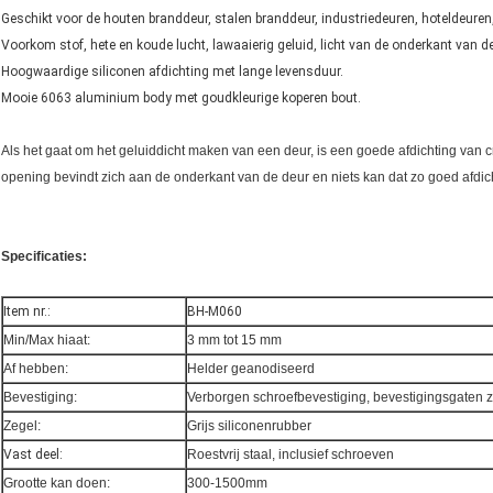
Geschikt voor de houten branddeur, stalen branddeur, industriedeuren, hoteldeuren
Voorkom stof, hete en koude lucht, lawaaierig geluid, licht van de onderkant van d
Hoogwaardige siliconen afdichting met lange levensduur.
Mooie 6063 aluminium body met goudkleurige koperen bout.
Als het gaat om het geluiddicht maken van een deur, is een goede afdichting van
opening bevindt zich aan de onderkant van de deur en niets kan dat zo goed afd
Specificaties:
Item nr.:
BH-M060
Min/Max hiaat:
3 mm tot 15 mm
Af hebben:
Helder geanodiseerd
Bevestiging:
Verborgen schroefbevestiging, bevestigingsgaten z
Zegel:
Grijs siliconenrubber
Vast deel:
Roestvrij staal, inclusief schroeven
Grootte kan doen:
300-1500mm