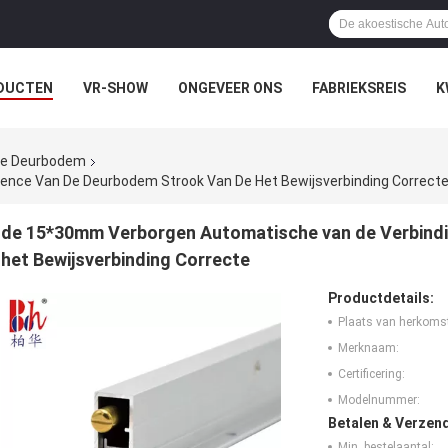
DUCTEN
VR-SHOW
ONGEVEER ONS
FABRIEKSREIS
K
 de Deurbodem
nce Van De Deurbodem Strook Van De Het Bewijsverbinding Correct
de 15*30mm Verborgen Automatische van de Verbind
het Bewijsverbinding Correcte
Productdetails:
Plaats van herkoms
Merknaam:
Certificering:
Modelnummer:
Betalen & Verzen
Min. bestelaantal: