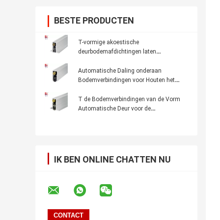
BESTE PRODUCTEN
T-vormige akoestische
deurbodemafdichtingen laten
automatisch geluiddichte tochtstrippen
vallen voor houten of metalen deuren
Automatische Daling onderaan
Bodemverbindingen voor Houten het
Silicone Rubberstroken van de Deur
volledig Dekking
T de Bodemverbindingen van de Vorm
Automatische Deur voor de
Verminderingsdaling van Noice van de
Metaaldeur onderaan Rubberstroken
IK BEN ONLINE CHATTEN NU