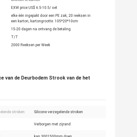
EXW price US$ 6.5-10.5/ set
elke één ingepakt door een PE zak, 20 reeksen in
een karton, kartongrootte: 105*20*10cm
15-20 dagen na ontvang de betaling
T/T
2000 Reeksen per Week
e van de Deurbodem Strook van de het
elende stroken:
Silicone verzegelende stroken
Verborgen met zijrand
:
kan 3001500mm doen