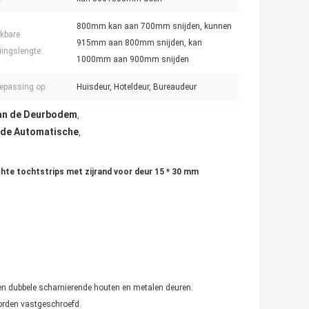
800mm kan aan 700mm snijden, kunnen
kbare
915mm aan 800mm snijden, kan
ingslengte:
1000mm aan 900mm snijden
epassing op:
Huisdeur, Hoteldeur, Bureaudeur
an de Deurbodem
,
 de Automatische
,
hte tochtstrips met zijrand voor deur 15 * 30 mm
.
en dubbele scharnierende houten en metalen deuren.
orden vastgeschroefd.