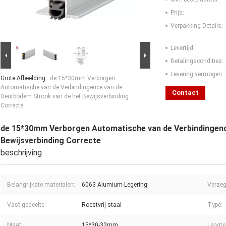
Prijs:
Verpakking Details:
Levertijd:
Betalingscondities:
Levering vermogen:
Grote Afbeelding :
de 15*30mm Verborgen
Automatische van de Verbindingence van de
Contact
Deurbodem Strook van de het Bewijsverbinding
Correcte
de 15*30mm Verborgen Automatische van de Verbindingenc
Bewijsverbinding Correcte
beschrijving
Belangrijkste materialen:
6063 Alumium-Legering
Verzeg
Vast gedeelte:
Roestvrij staal
Type:
Maat:
15*30-32mm
Lengte