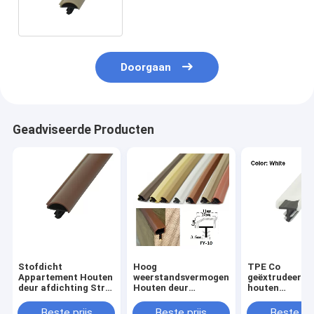
Doorgaan
Geadviseerde Producten
Stofdicht
Hoog
TPE Co
Appartement Houten
weerstandsvermogen
geëxtrudeerde
deur afdichting Strip
Houten deur
houten
Bruin Kleur 12 * 5 mm
afdichting Strip
deurafdichtstr
Door Weer Stripping
deur geluiddic
Beste prijs
Beste prijs
Beste pri