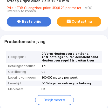
Streep Grijze eiken kleur 12 * 5 mm
Prijs：FOB Guangzhou price US$0.28 per meter
MOQ：
Overeen te komen
Beste prijs
Contact nu
Productomschrijving
,
D Vorm Houten deurdichtband
Hoogtepunt
,
Anti-botsings houten deurdichtband
Houten deurzegel Strip eiken kleur
Betalingscondities
T/T
Certificering
CE
Levering vermogen
100.000 meters per week
Levertijd
5-10 dagen na ontvang de betaling.
Merknaam
Bh
Bekijk meer