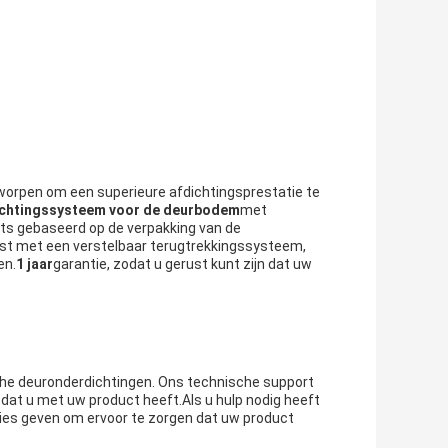
tworpen om een superieure afdichtingsprestatie te
ichtingssysteem voor de deurbodem
met
aats gebaseerd op de verpakking van de
ust met een verstelbaar terugtrekkingssysteem,
en.
1 jaar
garantie, zodat u gerust kunt zijn dat uw
che deuronderdichtingen. Ons technische support
dat u met uw product heeft.Als u hulp nodig heeft
advies geven om ervoor te zorgen dat uw product