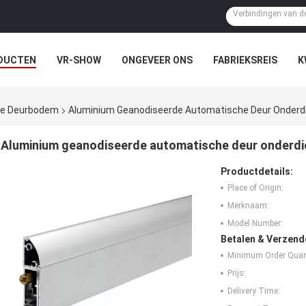
DUCTEN
VR-SHOW
ONGEVEER ONS
FABRIEKSREIS
K
 de Deurbodem
Aluminium Geanodiseerde Automatische Deur Onderdi
Aluminium geanodiseerde automatische deur onderdi
Productdetails:
Place of Origin:
Merknaam:
Model Number:
Betalen & Verzen
Minimum Order Quant
Prijs:
Delivery Time: