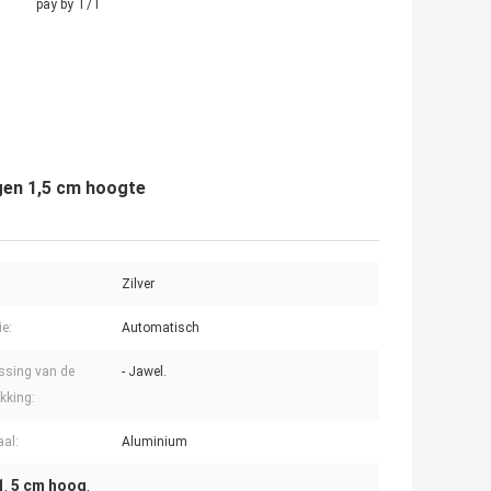
pay by T/T
gen 1,5 cm hoogte
Zilver
ie:
Automatisch
ssing van de
- Jawel.
ekking:
aal:
Aluminium
1
5 cm hoog
,
,