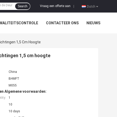
Vraag een offerte aan
Search
|
Dutch
WALITEITSCONTROLE
CONTACTEER ONS
NIEUWS
chtingen 1,5 Cm Hoogte
chtingen 1,5 cm hoogte
China
BHMFT
M055
den Algemene voorwaarden:
ity:
1
10
10 days