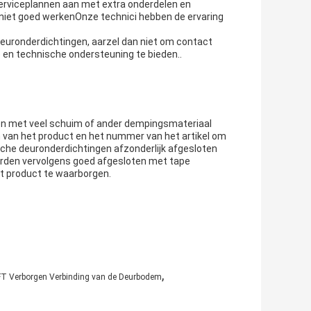
serviceplannen aan met extra onderdelen en
f niet goed werkenOnze technici hebben de ervaring
deuronderdichtingen, aarzel dan niet om contact
 en technische ondersteuning te bieden..
n met veel schuim of ander dempingsmateriaal
 van het product en het nummer van het artikel om
ische deuronderdichtingen afzonderlijk afgesloten
worden vervolgens goed afgesloten met tape
et product te waarborgen.
,
T Verborgen Verbinding van de Deurbodem