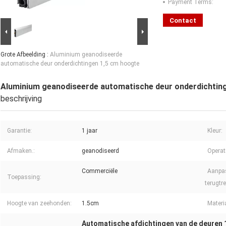
Payment Terms:
Contact
Grote Afbeelding :
Aluminium geanodiseerde
automatische deur onderdichtingen 1,5 cm hoogte
Aluminium geanodiseerde automatische deur onderdichtin
beschrijving
Garantie:
1 jaar
Kleur:
Afmaken.:
geanodiseerd
Operat
Commerciële
Aanpa
Toepassing:
terugtr
Hoogte van zeehonden:
1.5cm
Materi
Automatische afdichtingen van de deuren 