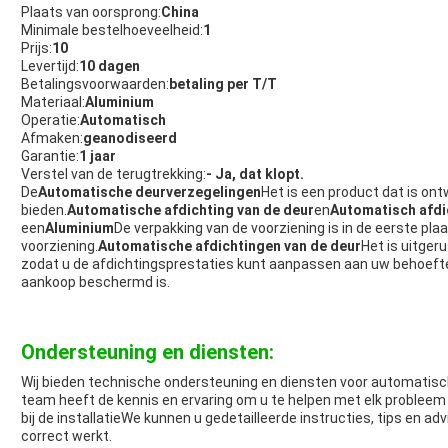
Plaats van oorsprong:
China
Minimale bestelhoeveelheid:
1
Prijs:
10
Levertijd:
10 dagen
Betalingsvoorwaarden:
betaling per T/T
Materiaal:
Aluminium
Operatie:
Automatisch
Afmaken:
geanodiseerd
Garantie:
1 jaar
Verstel van de terugtrekking:
- Ja, dat klopt.
De
Automatische deurverzegelingen
Het is een product dat is on
bieden.
Automatische afdichting van de deur
en
Automatisch afd
een
Aluminium
De verpakking van de voorziening is in de eerste pl
voorziening.
Automatische afdichtingen van de deur
Het is uitger
zodat u de afdichtingsprestaties kunt aanpassen aan uw behoeft
aankoop beschermd is.
Ondersteuning en diensten:
Wij bieden technische ondersteuning en diensten voor automatis
team heeft de kennis en ervaring om u te helpen met elk probleem 
bij de installatieWe kunnen u gedetailleerde instructies, tips en 
correct werkt.