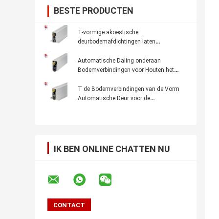
BESTE PRODUCTEN
T-vormige akoestische
deurbodemafdichtingen laten
automatisch geluiddichte tochtstrippen
vallen voor houten of metalen deuren
Automatische Daling onderaan
Bodemverbindingen voor Houten het
Silicone Rubberstroken van de Deur
volledig Dekking
T de Bodemverbindingen van de Vorm
Automatische Deur voor de
Verminderingsdaling van Noice van de
Metaaldeur onderaan Rubberstroken
IK BEN ONLINE CHATTEN NU