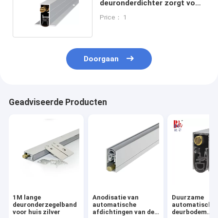
deuronderdichter zorgt voor
een soepele werking
Price： 1
Doorgaan
Geadviseerde Producten
1M lange
Anodisatie van
Duurzame
deuronderzegelband
automatische
automatische
voor huis zilver
afdichtingen van de
deurbodem