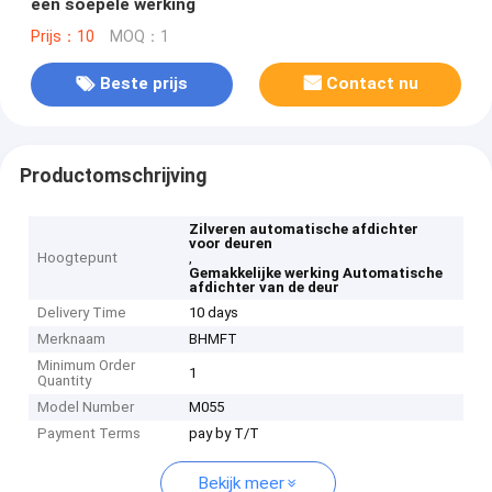
een soepele werking
Prijs：10
MOQ：1
Beste prijs
Contact nu
Productomschrijving
Zilveren automatische afdichter
voor deuren
Hoogtepunt
,
Gemakkelijke werking Automatische
afdichter van de deur
Delivery Time
10 days
Merknaam
BHMFT
Minimum Order
1
Quantity
Model Number
M055
Payment Terms
pay by T/T
Bekijk meer