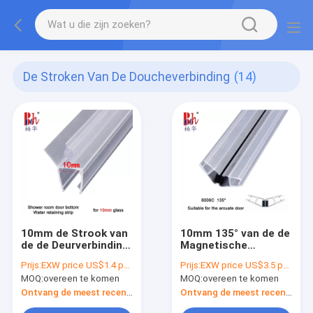
De Stroken Van De Doucheverbinding
(14)
10mm de Strook van
10mm 135° van de de
de de Deurverbinding
Magnetische
van de
Verbindingsstrook
Prijs:
EXW price US$1.4 per piece
Prijs:
EXW price US$3.5 per sets (2pcs of 2.2meter)
Badkamersdouche
van de Douchedeur
MOQ:
overeen te komen
MOQ:
overeen te komen
de
botsingsweerstand
Ontvang de meest recente Prijs
Ontvang de meest recente Prijs