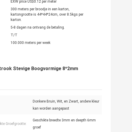
EXW price US$0.12 per meter
300 meters per broodje in een karton,
kartongrootte is 44*44*24cm, over 8.5kgs per
karton.
5-8 dagen na ontvang de betaling.
T/T
100.000 meters per week
 Strook Stevige Boogvormige 8*2mm
Donkere Bruin, Wit, en Zwart, andere kleur
kan worden aangepast
Geschikte breedte 3mm en deepth 6mm
kte Groefgrootte:
groef