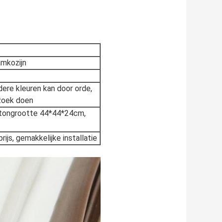
amkozijn
dere kleuren kan door orde,
rzoek doen
artongrootte 44*44*24cm,
prijs, gemakkelijke installatie