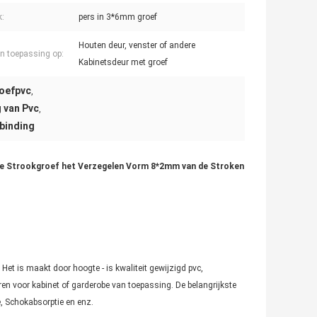
k:
pers in 3*6mm groef
Houten deur, venster of andere
n toepassing op:
Kabinetsdeur met groef
roefpvc
,
 van Pvc
,
rbinding
 de Strookgroef het Verzegelen Vorm 8*2mm van de Stroken
et is maakt door hoogte - is kwaliteit gewijzigd pvc,
en voor kabinet of garderobe van toepassing. De belangrijkste
e, Schokabsorptie en enz.