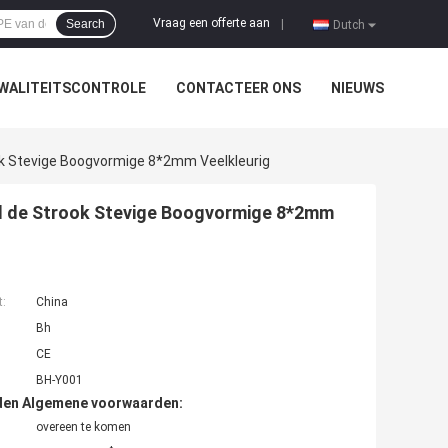
Vraag een offerte aan
Search
|
Dutch
WALITEITSCONTROLE
CONTACTEER ONS
NIEUWS
ok Stevige Boogvormige 8*2mm Veelkleurig
nd de Strook Stevige Boogvormige 8*2mm
t:
China
Bh
CE
BH-Y001
den Algemene voorwaarden:
overeen te komen