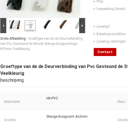
Prijs:
Verpakking Details:
Levertijd:
Betalingscondities:
Grote Afbeelding :
Groeftype van de de Deurverbinding
Levering vermogen:
van Pvc Gesteund de Strook Stevige Boogvormige
8*2mm Veelkleurig
Contact
Groeftype van de de Deurverbinding van Pvc Gesteund de
Veelkleurig
beschrijving
HK-PVC
Materialen:
Kleur:
Stevige Boogvorm 8x2mm
Grootte:
Geschi