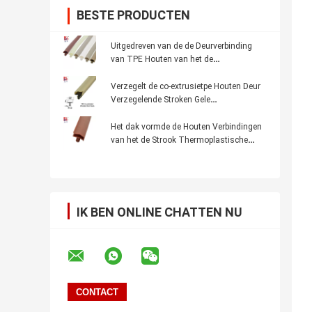
BESTE PRODUCTEN
Uitgedreven van de de Deurverbinding
van TPE Houten van het de
Strokenraamkozijn Rubber de
Verbindingengeluidsisolatie Stofdichte
Verzegelt de co-extrusietpe Houten Deur
Weatherstrips
Verzegelende Stroken Gele
Rubberweatherstrips
Het dak vormde de Houten Verbindingen
van het de Strook Thermoplastische
Elastomeer van de Deurverbinding met
Vin 12x6mm
IK BEN ONLINE CHATTEN NU