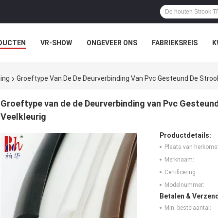
DUCTEN
VR-SHOW
ONGEVEER ONS
FABRIEKSREIS
K
ing
Groeftype Van De De Deurverbinding Van Pvc Gesteund De Stro
Groeftype van de de Deurverbinding van Pvc Gesteu
Veelkleurig
Productdetails:
Plaats van herkoms
Merknaam:
Certificering:
Modelnummer:
Betalen & Verzen
Min. bestelaantal: