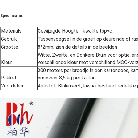
Specificatie:
Meterials
Gewijzigde Hoogte - kwaliteitspvc
Gebruik
Tussenvoegsel in de groef op deureinde of ra
Grootte
8*2mm, zien de details in de beelden
Witte, Zwarte, en Donkere Bruin voor optie, an
Kleur
verschillende kleur met verschillend MOQ-ve
300 meters per broodje in een kartondoos, k
Pakket
ongeveer 8,5 kg per karton
Voordelen
Antistof, Blokinsect, lawaai bestand,
redelijke 