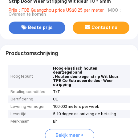
Strip Door Weer Stripping Wit kleur 10 * 6mm
Prijs：FOB Guangzhou price US$0.25 per meter
MOQ：
Overeen te komen
Beste prijs
Contact nu
Productomschrijving
Hoog elastisch houten
deurzegelband
Hoogtepunt
,
,
Houten deurzegel strip Wit kleur
TPE Co Extrudeerde deur Weer
stripping
Betalingscondities
T/T
Certificering
CE
Levering vermogen
100.000 meters per week
Levertijd
5-10 dagen na ontvang de betaling.
Merknaam
Bh
Bekijk meer