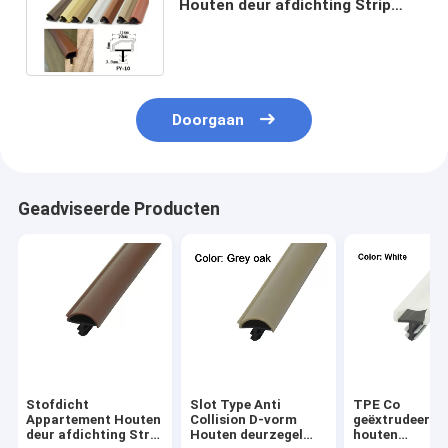
Houten deur afdichting Strip
Door Weer Stripping Wit kleur 10
* 6mm
Doorgaan
Geadviseerde Producten
Stofdicht
Slot Type Anti
TPE Co
Appartement Houten
Collision D-vorm
geëxtrudeerde
deur afdichting Strip
Houten deurzegel
houten