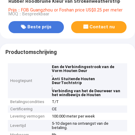
Rubber Roodbruine Kleur van Strokenweatherstrip
Prijs：FOB Guangzhou or Foshan price US$0.25 per meter
MOQ：Bespreekbaar
Beste prijs
Contact nu
Productomschrijving
Een de Verbindingsstrook van de
Vorm Houten Deur
,
Anti Stuitende Houten
Hoogtepunt
DeurTochtstrip
,
Verbinding van het de Deurweer van
het windbewijs de Houten
Betalingscondities
T/T
Certificering
CE
Levering vermogen
100.000 meter per week
5-10 dagen na ontvangst van de
Levertijd
betaling.
Merknaam
Bh